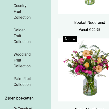
Country
Fruit
Collection
Boeket Nedereind
Vanaf € 22.95
Golden
Fruit
Nieuw
Collection
Woodland
Fruit
Collection
Palm Fruit
Collection
Zijden boeketten
"A Touch of